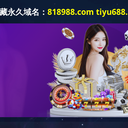
品及服务
新闻中心
工程案例
人才招聘
程案例