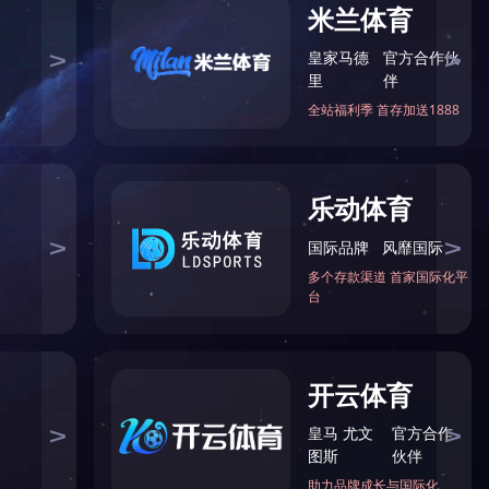
核电站、抽水蓄能发电站
教育类