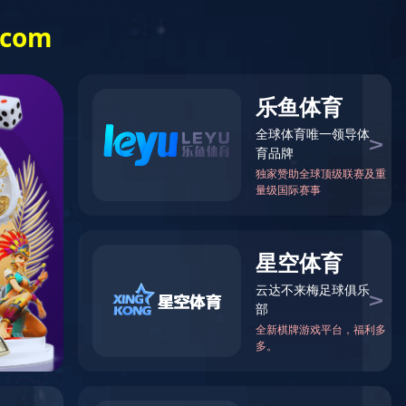
梦工场
网络营销
您的位置：
首 页
新闻中心
公司动态