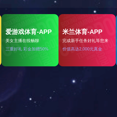
届博览会共设立三大展区：互联网前沿技术展区、大数据及云
8、9、10号馆）
。