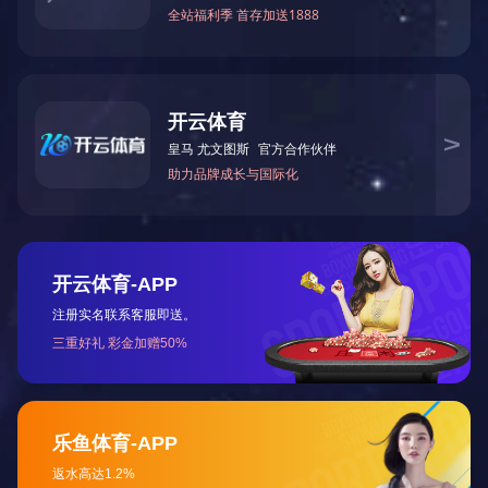
随后举行喜庆热闹的醒
成带领全体员工与醒狮
头，万事不用愁”，充
在新的一年里，将如骏
2026年，意义非凡—
程，公司始终秉承“用
案”的使命，致力于为客
展望新的一年，我们将
迭代优质产品与服务；
价值共生；坚守创新战