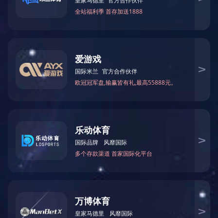
2月25日，乐鱼电竞官
全体珠开人齐聚一堂，
活动伊始，珠开董事长
是红包，不仅传递着“开
深切期望，祈愿珠开在